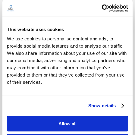
Antes de llegar
This website uses cookies
30 minutos antes de la prueba:
We use cookies to personalise content and ads, to
Hidrátese bien para ayudar a
provide social media features and to analyse our traffic.
acumular saliva.
We also share information about your use of our site with
our social media, advertising and analytics partners who
Enjuáguese la boca con agua
may combine it with other information that you’ve
durante 20-30 segundos y luego
provided to them or that they’ve collected from your use
escúpela.
of their services.
No coma, beba, fume, no
cigarrillos eléctricos/ vapor o
mastique chicle después de
Show details
enjuagar la boca, al menos 30
minutos antes del exámen.
Allow all